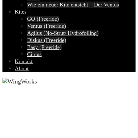
Wie ein neuer Kite entsteht – Der Ventus
Kites
GO (Freeride)
Ventus (Freeride)
Agilus (No-Strut/ Hydrofoiling)
Diskus (Freeride)
Easy (Freeride)
Circus
Kontakt
About